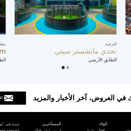
الترفيه
مطا
تحدي مانشستر سيتي
im
الطابق الأرضي
الط
 في العروض، آخر الأخبار والمزيد
ال
الولاء
المستأجرين
جزيرة ياس ، أبوظ