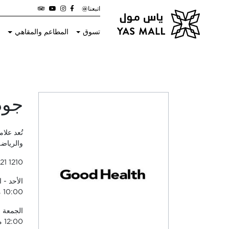
اتبعنا@
تسوق
المطاعم والمقاهي
ا
جود
تُعد علا
والرياضة
21 1210
10:00 مساءً
12:00 منتصف الليل