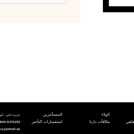
الولاء
المستأجرين
جزيرة ياس ، أبوظ
قاهي
مكافآت دارنا
استفسارات التأجير
800-9276255
o@yasmall.ae