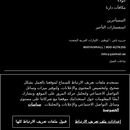
الولاء
مكافآت دارنا
المستأجرين
استفسارات التأجير
جزيرة ياس ، أبوظبي ، الإمارات العربية المتحدة
800YASMALL
|
800-9276255
info@yasmall.ae
ساعات العمل
اتبعنا@
نستخدم ملفات تعريف الارتباط للسماح لموقعنا بالعمل بشكل
English
حدد موقعنا
اتصل بنا
صحيح، ولتخصيص المحتوى والإعلانات، ولتوفير ميزات وسائل
التواصل الاجتماعي ولتحليل حركة المرور على الموقع. ونشارك
أيضًا المعلومات حول استخدامك موقعنا مع شركائنا على مستوى
وسائل التواصل الاجتماعي والإعلانات والتحليلات.
سياسات
© 2026 كل الحقوق محفوظة، ياس مول v3.1
الخصوصية
سياسة الخصوصية
الشروط والأحكام
إعدادات ملف تعريف الارتباط
قبول ملفات تعريف الارتباط كلها
An ALDAR Property