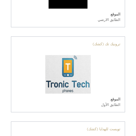
الموقع
الطابق الارضي
ترونيك تك (كشك)
الموقع
الطابق الأول
تويست للهدايا (كشك)