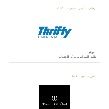
ثريفتي للتأجير السيارات - كشك
الموقع
طابق الميزانين، مركز الخدمات
تاتش اف عود - كشك