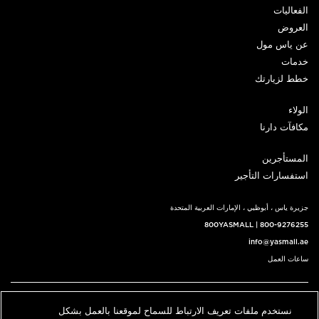
الفعاليات
العروض
عن ياس مول
خدمات
خطط لزيارتك
الولاء
مكافآت دارنا
المستأجرين
استفسارات التأجير
جزيرة ياس ، أبوظبي ، الإمارات العربية المتحدة
800YASMALL
|
800-9276255
info@yasmall.ae
ساعات العمل
اتبعنا@
نستخدم ملفات تعريف الارتباط للسماح لموقعنا بالعمل بشكل
English
حدد موقعنا
اتصل بنا