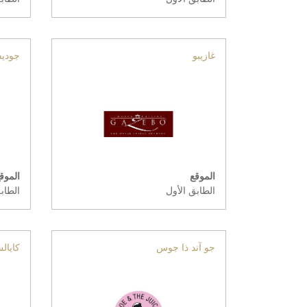
غازيبو
جوديف
الموقع
الموق
الطابق الأول
الطاب
جو آند ذا جوس
كايال