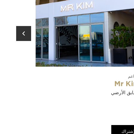
مطاعم
ياس فود هول
الطابق الأرضي
إشتراك