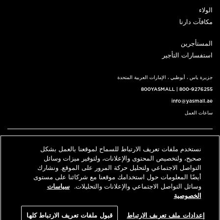
الولاء
مكافآت دارنا
المستأجرين
استفسارات التأجير
جزيرة ياس ، أبوظبي ، الإمارات العربية المتحدة
800YASMALL
|
800-9276255
info@yasmall.ae
ساعات العمل
اتبعنا@
نستخدم ملفات تعريف الارتباط للسماح لموقعنا بالعمل بشكل
English
حدد موقعنا
اتصل بنا
صحيح، ولتخصيص المحتوى والإعلانات، ولتوفير ميزات وسائل
التواصل الاجتماعي ولتحليل حركة المرور على الموقع. ونشارك
أيضًا المعلومات حول استخدامك موقعنا مع شركائنا على مستوى
وسائل التواصل الاجتماعي والإعلانات والتحليلات.
سياسات
© 2026 كل الحقوق محفوظة، ياس مول v3.1
الخصوصية
سياسة الخصوصية
الشروط والأحكام
إعدادات ملف تعريف الارتباط
قبول ملفات تعريف الارتباط كلها
An ALDAR Property