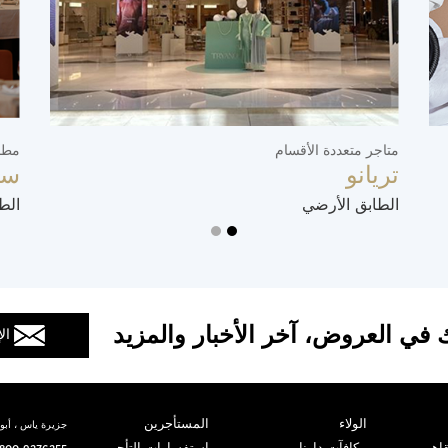
متاجر متعددة الأقسام
مطا
تريانو
سو
الطابق الأرضي
الط
 في العروض، آخر الأخبار والمزيد
ال
الولاء
المستأجرين
جزيرة ياس ، أبوظ