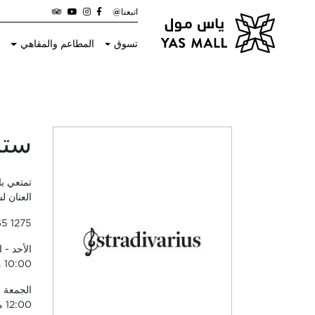
اتبعنا@
تسوق
المطاعم والمقاهي
ا
ستر
تمتعي ب
العنان 
65 1275
10:00 مساءً
12:00 منتصف الليل