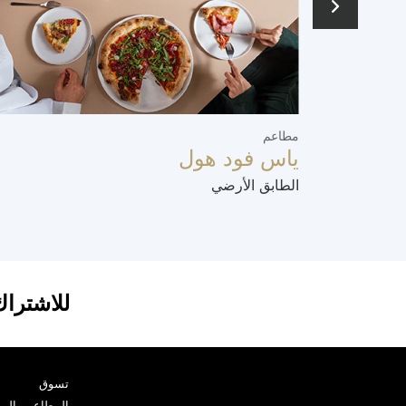
مطاعم
ياس فود هول
الطابق الأرضي
للاشتراك
تسوق