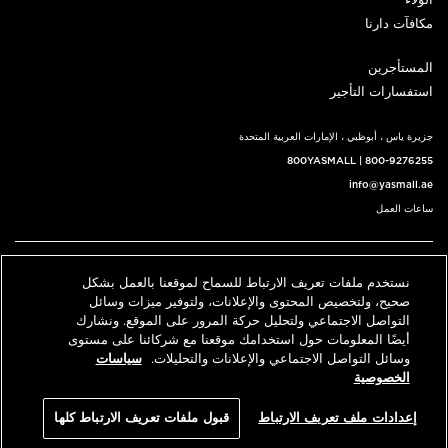
الولاء
مكافآت دارنا
المستأجرين
استفسارات التأجير
جزيرة ياس ، أبوظبي ، الإمارات العربية المتحدة
800YASMALL
|
800-9276255
info@yasmall.ae
ساعات العمل
اتبعنا@
نستخدم ملفات تعريف الارتباط للسماح لموقعنا بالعمل بشكل
English
حدد موقعنا
اتصل بنا
صحيح، ولتخصيص المحتوى والإعلانات، ولتوفير ميزات وسائل
التواصل الاجتماعي ولتحليل حركة المرور على الموقع. ونشارك
أيضًا المعلومات حول استخدامك موقعنا مع شركائنا على مستوى
وسائل التواصل الاجتماعي والإعلانات والتحليلات.
سياسات
© 2026 كل الحقوق محفوظة، ياس مول v3.1
الخصوصية
سياسة الخصوصية
الشروط والأحكام
إعدادات ملف تعريف الارتباط
قبول ملفات تعريف الارتباط كلها
An ALDAR Property