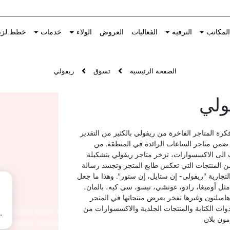
لمكاتب
الترفيه
الفعاليات
العروض
الولاء
خدمات
خطط لزي
الصفحة الرئيسية
تسوق
ريفولي
ولي
ة المتاجر الفاخرة من ريفولي بالكثير من التقدير
من متاجر الساعات الرائدة في المنطقة. من
 الى الاكسسوارات، تزخر متاجر ريفولي بتشكيلة
ن المنتجات التي تعكس طابع المتجر وتجسد رسالة
التجارية "ريفولي- إن ستايل، إن ستور". وهذا ما جعل
ثل أوميغا، رادو، غوتشي، تيسو، سي كيه، بالمان،
هاميلتون وغيرها تفخر بعرض منتجاتها في المتجر
وات الكتابة والمنتجات الجلدية والاكسسوارات من
مون بلان