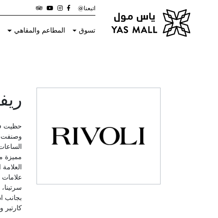
اتبعنا@
تسوق
المطاعم والمقاهي
ا
ريف
حظيت فكر
وصنفت ض
الساعات
مميزة م
العلامة 
علامات م
سرتينا، 
بجانب اد
كارتير و