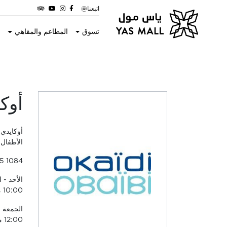
اتبعنا@
تسوق
المطاعم والمقاهي
ا
أوك
أوكايدي 
الأطفال 
65 1084
10:00 مساءً
12:00 منتصف الليل