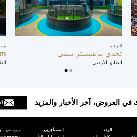
الترفيه
مطا
تحدي مانشستر سيتي
im
الطابق الأرضي
الط
 في العروض، آخر الأخبار والمزيد
ال
الولاء
المستأجرين
جزيرة ياس ، أبوظ