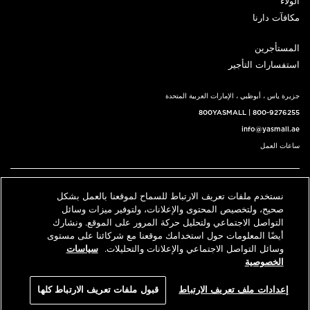
الولاء
مكافآت دارنا
المستأجرين
استفسارات التأجير
جزيرة ياس ، أبوظبي ، الإمارات العربية المتحدة
800YASMALL
|
800-9276255
info@yasmall.ae
ساعات العمل
اتبعنا@
نستخدم ملفات تعريف الارتباط للسماح لموقعنا بالعمل بشكل
English
حدد موقعنا
اتصل بنا
صحيح، ولتخصيص المحتوى والإعلانات، ولتوفير ميزات وسائل
التواصل الاجتماعي ولتحليل حركة المرور على الموقع. ونشارك
أيضًا المعلومات حول استخدامك موقعنا مع شركائنا على مستوى
وسائل التواصل الاجتماعي والإعلانات والتحليلات.
سياسات
© 2026 كل الحقوق محفوظة، ياس مول v3.1
الخصوصية
سياسة الخصوصية
الشروط والأحكام
إعدادات ملف تعريف الارتباط
قبول ملفات تعريف الارتباط كلها
An ALDAR Property