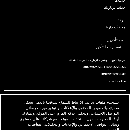
خدمات
خطط لزيارتك
الولاء
مكافآت دارنا
المستأجرين
استفسارات التأجير
جزيرة ياس ، أبوظبي ، الإمارات العربية المتحدة
800YASMALL
|
800-9276255
info@yasmall.ae
ساعات العمل
اتبعنا@
نستخدم ملفات تعريف الارتباط للسماح لموقعنا بالعمل بشكل
English
حدد موقعنا
اتصل بنا
صحيح، ولتخصيص المحتوى والإعلانات، ولتوفير ميزات وسائل
التواصل الاجتماعي ولتحليل حركة المرور على الموقع. ونشارك
أيضًا المعلومات حول استخدامك موقعنا مع شركائنا على مستوى
وسائل التواصل الاجتماعي والإعلانات والتحليلات.
سياسات
© 2026 كل الحقوق محفوظة، ياس مول v3.1