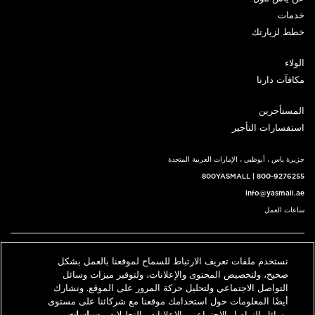
خدمات
خطط لزيارتك
الولاء
مكافآت دارنا
المستأجرين
استفسارات التأجير
جزيرة ياس ، أبوظبي ، الإمارات العربية المتحدة
800YASMALL
|
800-9276255
info@yasmall.ae
ساعات العمل
اتبعنا@
نستخدم ملفات تعريف الارتباط للسماح لموقعنا بالعمل بشكل
English
حدد موقعنا
اتصل بنا
صحيح، ولتخصيص المحتوى والإعلانات، ولتوفير ميزات وسائل
التواصل الاجتماعي ولتحليل حركة المرور على الموقع. ونشارك
أيضًا المعلومات حول استخدامك موقعنا مع شركائنا على مستوى