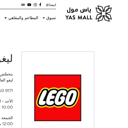
اتبعنا@
تسوق
المطاعم والمقاهي
ا
ليغو
يتخصَّص 
ليغو الف
50 9171
10:00 مساءً
12:00 منتصف الليل