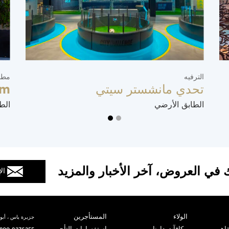
الترفيه
مطا
تحدي مانشستر سيتي
im
الطابق الأرضي
الط
 في العروض، آخر الأخبار والمزيد
ال
الولاء
المستأجرين
جزيرة ياس ، أبوظ