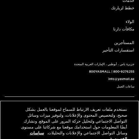
خدمات
خطط لزيارتك
الولاء
مكافآت دارنا
المستأجرين
استفسارات التأجير
جزيرة ياس ، أبوظبي ، الإمارات العربية المتحدة
800YASMALL
|
800-9276255
info@yasmall.ae
ساعات العمل
اتبعنا@
نستخدم ملفات تعريف الارتباط للسماح لموقعنا بالعمل بشكل
English
حدد موقعنا
اتصل بنا
صحيح، ولتخصيص المحتوى والإعلانات، ولتوفير ميزات وسائل
التواصل الاجتماعي ولتحليل حركة المرور على الموقع. ونشارك
أيضًا المعلومات حول استخدامك موقعنا مع شركائنا على مستوى
وسائل التواصل الاجتماعي والإعلانات والتحليلات.
سياسات
© 2026 كل الحقوق محفوظة، ياس مول v3.1