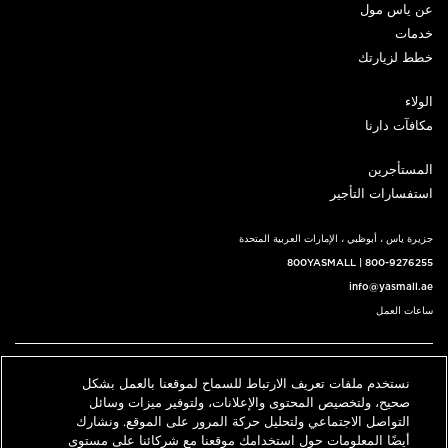
عن ياس مول
خدمات
خطط لزيارتك
الولاء
مكافآت دارنا
المستأجرين
استفسارات التأجير
جزيرة ياس ، أبوظبي ، الإمارات العربية المتحدة
800YASMALL
|
800-9276255
info@yasmall.ae
ساعات العمل
اتبعنا@
نستخدم ملفات تعريف الارتباط للسماح لموقعنا بالعمل بشكل
English
حدد موقعنا
اتصل بنا
صحيح، ولتخصيص المحتوى والإعلانات، ولتوفير ميزات وسائل
التواصل الاجتماعي ولتحليل حركة المرور على الموقع. ونشارك
أيضًا المعلومات حول استخدامك موقعنا مع شركائنا على مستوى