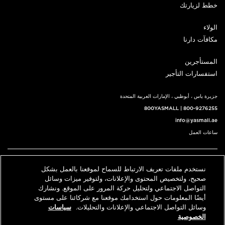
خطط لزيارتك
الولاء
مكافآت دارنا
المستأجرين
استفسارات التأجير
جزيرة ياس ، أبوظبي ، الإمارات العربية المتحدة
800YASMALL
|
800-9276255
info@yasmall.ae
ساعات العمل
اتبعنا@
نستخدم ملفات تعريف الارتباط للسماح لموقعنا بالعمل بشكل
English
حدد موقعنا
اتصل بنا
صحيح، ولتخصيص المحتوى والإعلانات، ولتوفير ميزات وسائل
التواصل الاجتماعي ولتحليل حركة المرور على الموقع. ونشارك
أيضًا المعلومات حول استخدامك موقعنا مع شركائنا على مستوى
وسائل التواصل الاجتماعي والإعلانات والتحليلات.
سياسات
© 2026 كل الحقوق محفوظة، ياس مول v3.1
الخصوصية
سياسة الخصوصية
الشروط والأحكام