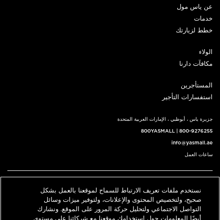
عن ياس مول
خدمات
خطط لزيارتك
الولاء
مكافآت دارنا
المستأجرين
استفسارات التأجير
جزيرة ياس ، أبوظبي ، الإمارات العربية المتحدة
800YASMALL
|
800-9276255
info@yasmall.ae
ساعات العمل
اتبعنا@
نستخدم ملفات تعريف الارتباط للسماح لموقعنا بالعمل بشكل
English
حدد موقعنا
اتصل بنا
صحيح، ولتخصيص المحتوى والإعلانات، ولتوفير ميزات وسائل
التواصل الاجتماعي ولتحليل حركة المرور على الموقع. ونشارك
أيضًا المعلومات حول استخدامك موقعنا مع شركائنا على مستوى