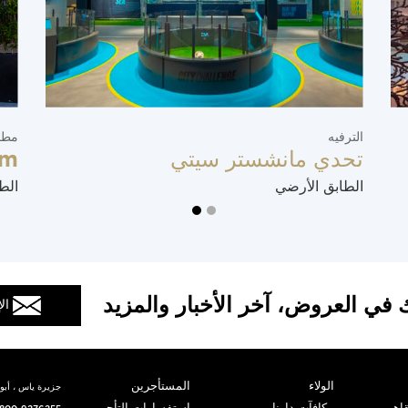
الترفيه
مطا
تحدي مانشستر سيتي
im
الطابق الأرضي
الط
 في العروض، آخر الأخبار والمزيد
ال
الولاء
المستأجرين
جزيرة ياس ، أبوظ