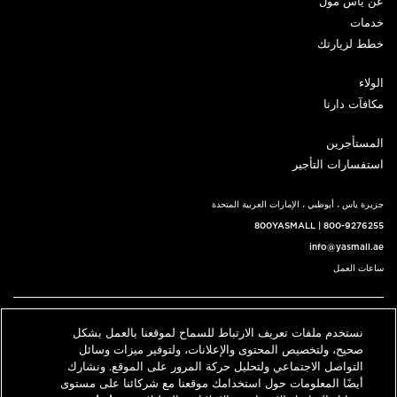
عن ياس مول
خدمات
خطط لزيارتك
الولاء
مكافآت دارنا
المستأجرين
استفسارات التأجير
جزيرة ياس ، أبوظبي ، الإمارات العربية المتحدة
800YASMALL
|
800-9276255
info@yasmall.ae
ساعات العمل
اتبعنا@
نستخدم ملفات تعريف الارتباط للسماح لموقعنا بالعمل بشكل
English
حدد موقعنا
اتصل بنا
صحيح، ولتخصيص المحتوى والإعلانات، ولتوفير ميزات وسائل
التواصل الاجتماعي ولتحليل حركة المرور على الموقع. ونشارك
أيضًا المعلومات حول استخدامك موقعنا مع شركائنا على مستوى