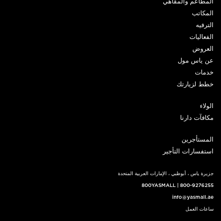
المطاعم والمقاهي
المكاتب
الترفيه
الفعاليات
العروض
عن ياس مول
خدمات
خطط لزيارتك
الولاء
مكافآت دارنا
المستأجرين
استفسارات التأجير
جزيرة ياس ، أبوظبي ، الإمارات العربية المتحدة
800YASMALL
|
800-9276255
info@yasmall.ae
ساعات العمل