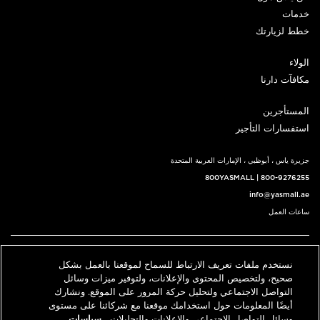
خدمات
خطط لزيارتك
الولاء
مكافآت دارنا
المستأجرين
استفسارات التأجير
جزيرة ياس ، أبوظبي ، الإمارات العربية المتحدة
800YASMALL
|
800-9276255
info@yasmall.ae
ساعات العمل
اتبعنا@
نستخدم ملفات تعريف الارتباط للسماح لموقعنا بالعمل بشكل
English
حدد موقعنا
اتصل بنا
صحيح، ولتخصيص المحتوى والإعلانات، ولتوفير ميزات وسائل
التواصل الاجتماعي ولتحليل حركة المرور على الموقع. ونشارك
أيضًا المعلومات حول استخدامك موقعنا مع شركائنا على مستوى
وسائل التواصل الاجتماعي والإعلانات والتحليلات.
سياسات