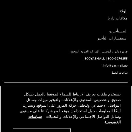
الولاء
مكافآت دارنا
المستأجرين
استفسارات التأجير
جزيرة ياس ، أبوظبي ، الإمارات العربية المتحدة
800YASMALL
|
800-9276255
info@yasmall.ae
ساعات العمل
اتبعنا@
نستخدم ملفات تعريف الارتباط للسماح لموقعنا بالعمل بشكل
English
حدد موقعنا
اتصل بنا
صحيح، ولتخصيص المحتوى والإعلانات، ولتوفير ميزات وسائل
التواصل الاجتماعي ولتحليل حركة المرور على الموقع. ونشارك
أيضًا المعلومات حول استخدامك موقعنا مع شركائنا على مستوى
وسائل التواصل الاجتماعي والإعلانات والتحليلات.
سياسات
© 2026 كل الحقوق محفوظة، ياس مول v3.1
الخصوصية
سياسة الخصوصية
الشروط والأحكام