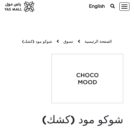
English
الصفحة الرئيسية
تسوق
شوكو مود (كشك)
شوكو مود (كشك)