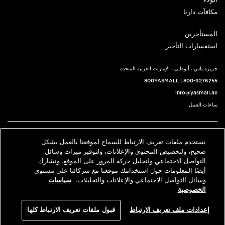
الولاء
مكافآت دارنا
المستأجرين
استفسارات التأجير
جزيرة ياس ، أبوظبي ، الإمارات العربية المتحدة
800YASMALL
|
800-9276255
info@yasmall.ae
ساعات العمل
اتبعنا@
نستخدم ملفات تعريف الارتباط للسماح لموقعنا بالعمل بشكل
English
حدد موقعنا
اتصل بنا
صحيح، ولتخصيص المحتوى والإعلانات، ولتوفير ميزات وسائل
التواصل الاجتماعي ولتحليل حركة المرور على الموقع. ونشارك
أيضًا المعلومات حول استخدامك موقعنا مع شركائنا على مستوى
وسائل التواصل الاجتماعي والإعلانات والتحليلات.
سياسات
© 2026 كل الحقوق محفوظة، ياس مول v3.1
الخصوصية
سياسة الخصوصية
الشروط والأحكام
إعدادات ملف تعريف الارتباط
قبول ملفات تعريف الارتباط كلها
An ALDAR Property