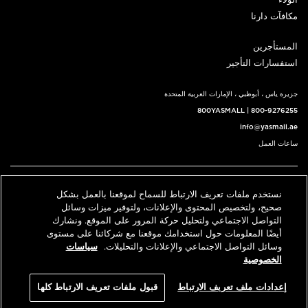
الولاء
مكافآت دارنا
المستأجرين
استفسارات التأجير
جزيرة ياس ، أبوظبي ، الإمارات العربية المتحدة
800YASMALL
|
800-9276255
info@yasmall.ae
ساعات العمل
اتبعنا@
نستخدم ملفات تعريف الارتباط للسماح لموقعنا بالعمل بشكل
English
حدد موقعنا
اتصل بنا
صحيح، ولتخصيص المحتوى والإعلانات، ولتوفير ميزات وسائل
التواصل الاجتماعي ولتحليل حركة المرور على الموقع. ونشارك
أيضًا المعلومات حول استخدامك موقعنا مع شركائنا على مستوى
وسائل التواصل الاجتماعي والإعلانات والتحليلات.
سياسات
© 2026 كل الحقوق محفوظة، ياس مول v3.1
الخصوصية
سياسة الخصوصية
الشروط والأحكام
إعدادات ملف تعريف الارتباط
قبول ملفات تعريف الارتباط كلها
An ALDAR Property