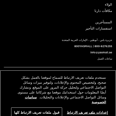
الولاء
مكافآت دارنا
المستأجرين
استفسارات التأجير
جزيرة ياس ، أبوظبي ، الإمارات العربية المتحدة
800YASMALL
|
800-9276255
info@yasmall.ae
ساعات العمل
اتبعنا@
نستخدم ملفات تعريف الارتباط للسماح لموقعنا بالعمل بشكل
English
حدد موقعنا
اتصل بنا
صحيح، ولتخصيص المحتوى والإعلانات، ولتوفير ميزات وسائل
التواصل الاجتماعي ولتحليل حركة المرور على الموقع. ونشارك
أيضًا المعلومات حول استخدامك موقعنا مع شركائنا على مستوى
وسائل التواصل الاجتماعي والإعلانات والتحليلات.
سياسات
© 2026 كل الحقوق محفوظة، ياس مول v3.1
الخصوصية
سياسة الخصوصية
الشروط والأحكام
إعدادات ملف تعريف الارتباط
قبول ملفات تعريف الارتباط كلها
An ALDAR Property