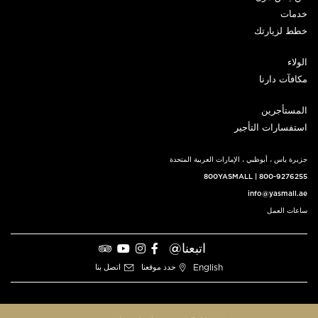
خدمات
خطط لزيارتك
الولاء
مكافآت دارنا
المستأجرين
استفسارات التأجير
جزيرة ياس ، أبوظبي ، الإمارات العربية المتحدة
800YASMALL
|
800-9276255
info@yasmall.ae
ساعات العمل
اتبعنا@
English
حدد موقعنا
اتصل بنا