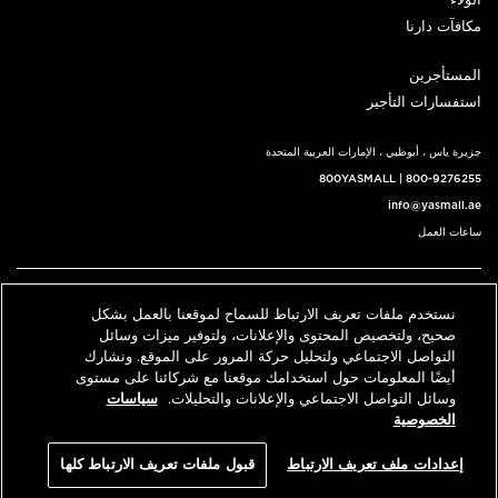
الولاء
مكافآت دارنا
المستأجرين
استفسارات التأجير
جزيرة ياس ، أبوظبي ، الإمارات العربية المتحدة
800YASMALL
|
800-9276255
info@yasmall.ae
ساعات العمل
اتبعنا@
نستخدم ملفات تعريف الارتباط للسماح لموقعنا بالعمل بشكل
English
حدد موقعنا
اتصل بنا
صحيح، ولتخصيص المحتوى والإعلانات، ولتوفير ميزات وسائل
التواصل الاجتماعي ولتحليل حركة المرور على الموقع. ونشارك
أيضًا المعلومات حول استخدامك موقعنا مع شركائنا على مستوى
وسائل التواصل الاجتماعي والإعلانات والتحليلات.
سياسات
© 2026 كل الحقوق محفوظة، ياس مول v3.1
الخصوصية
سياسة الخصوصية
الشروط والأحكام
إعدادات ملف تعريف الارتباط
قبول ملفات تعريف الارتباط كلها
An ALDAR Property