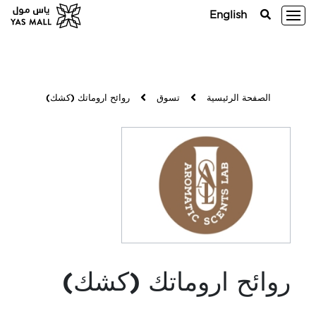
English
الصفحة الرئيسية
تسوق
روائح اروماتك (كشك)
روائح اروماتك (كشك)