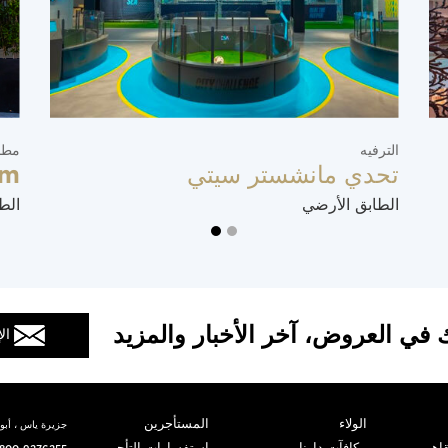
الترفيه
مطا
تحدي مانشستر سيتي
im
الطابق الأرضي
الط
 في العروض، آخر الأخبار والمزيد
ال
الولاء
المستأجرين
جزيرة ياس ، أبوظ