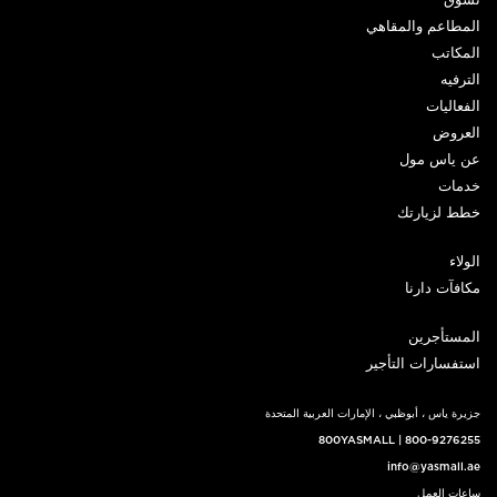
تسوق
المطاعم والمقاهي
المكاتب
الترفيه
الفعاليات
العروض
عن ياس مول
خدمات
خطط لزيارتك
الولاء
مكافآت دارنا
المستأجرين
استفسارات التأجير
جزيرة ياس ، أبوظبي ، الإمارات العربية المتحدة
800YASMALL
|
800-9276255
info@yasmall.ae
ساعات العمل