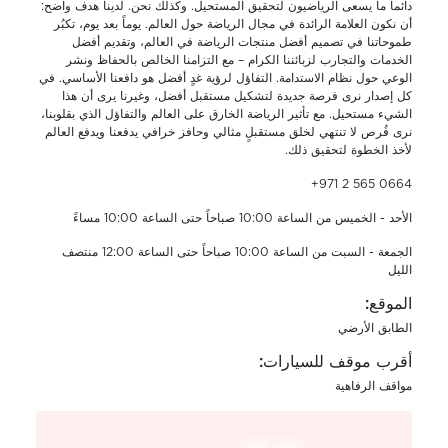
دائماً ما يسعى الرياضيون لتحقيق المستحيل. وكذلك نحن. لدينا هدف واضح:
أن نكون العلامة الرائدة في مجال الرياضة حول العالم. يوماً بعد يوم، تكبُر
طموحاتنا في تصميم أفضل منتجات الرياضة في العالم، وتقديم أفضل
الخدمات والتجارب لزبائننا الكرام – مع التزامنا الخالص بالحفاظ ونشر
الوعي حول نظام الاستدامة. التفاؤل لرؤية غدٍ أفضل هو دافعنا الأساسي. في
كل إصدار نرى فرصة جديدة لتشكيل مستقبل أفضل، وغيرنا يرى أن هذا
الشيء مستحيل. مع تأثير الرياضة الخارق على العالم والتفاؤل الذي بقلوبنا،
نرى فُرص لا تنتهي لخلق مستقبلٍ مثالي وحافز خرافي يدفعنا ويدفع العالم
لأخذ الخطوة لتحقيق ذلك.
+971 2 565 0664
الأحد - الخميس من الساعة 10:00 صباحاً حتى الساعة 10:00 مساءً
الجمعة - السبت من الساعة 10:00 صباحاً حتى الساعة 12:00 منتصف
الليل
الموقع:
الطابق الأرضي
أقرب موقف للسيارات:
مواقف الرفاهية