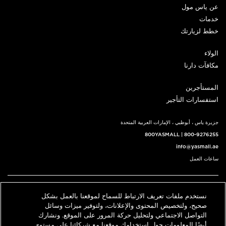
عن ياس مول
خدمات
خطط لزيارتك
الولاء
مكافآت دارنا
المستأجرين
استفسارات التأجير
جزيرة ياس ، أبوظبي ، الإمارات العربية المتحدة
800YASMALL
|
800-9276255
info@yasmall.ae
ساعات العمل
اتبعنا@
نستخدم ملفات تعريف الارتباط للسماح لموقعنا بالعمل بشكل
English
حدد موقعنا
اتصل بنا
صحيح، ولتخصيص المحتوى والإعلانات، ولتوفير ميزات وسائل
التواصل الاجتماعي ولتحليل حركة المرور على الموقع. ونشارك
أيضًا المعلومات حول استخدامك موقعنا مع شركائنا على مستوى