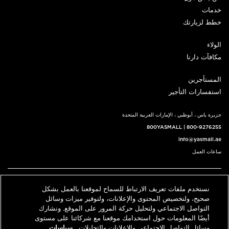
خدمات
خطط لزيارتك
الولاء
مكافآت دارنا
المستأجرين
استفسارات التأجير
جزيرة ياس ، أبوظبي ، الإمارات العربية المتحدة
800YASMALL
|
800-9276255
info@yasmall.ae
ساعات العمل
اتبعنا@
نستخدم ملفات تعريف الارتباط للسماح لموقعنا بالعمل بشكل
English
حدد موقعنا
اتصل بنا
صحيح، ولتخصيص المحتوى والإعلانات، ولتوفير ميزات وسائل
التواصل الاجتماعي ولتحليل حركة المرور على الموقع. ونشارك
أيضًا المعلومات حول استخدامك موقعنا مع شركائنا على مستوى
وسائل التواصل الاجتماعي والإعلانات والتحليلات.
سياسات