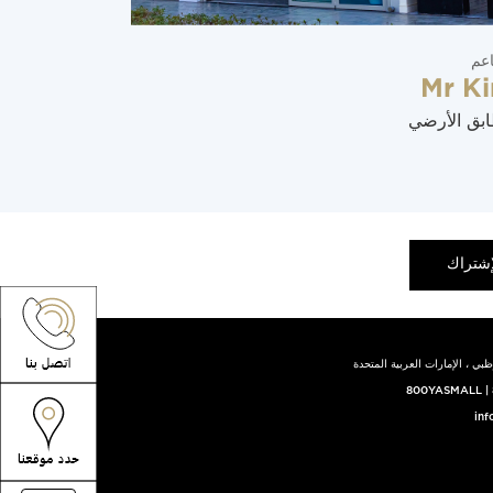
عم
مطاعم
Mr K
ياس فود 
ابق الأرضي
الطابق الأرض
إشتراك
بي ، الإمارات العربية المتحدة
800YASMALL
|
inf