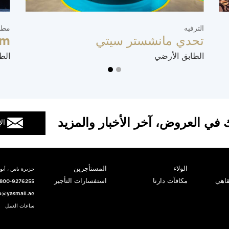
الترفيه
مطا
تحدي مانشستر سيتي
im
الطابق الأرضي
الط
 في العروض، آخر الأخبار والمزيد
ال
الولاء
المستأجرين
جزيرة ياس ، أبوظ
قاهي
مكافآت دارنا
استفسارات التأجير
800-9276255
o@yasmall.ae
ساعات العمل