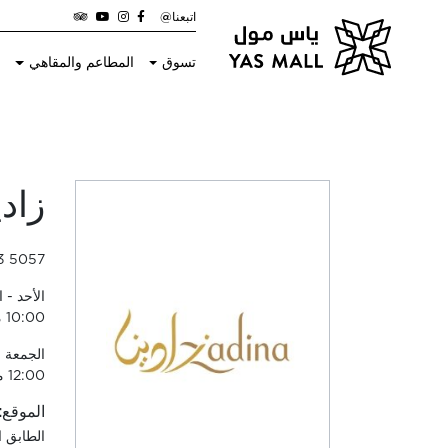
اتبعنا@
تسوق
المطاعم والمقاهي
ا
زادي
3 5057
10:00 مساءً
12:00 منتصف الليل
الموقع:
الطابق 