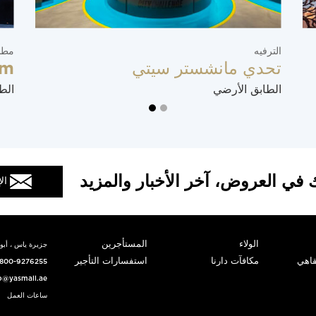
الترفيه
مطا
تحدي مانشستر سيتي
im
الطابق الأرضي
الط
 في العروض، آخر الأخبار والمزيد
ال
الولاء
المستأجرين
جزيرة ياس ، أبوظ
قاهي
مكافآت دارنا
استفسارات التأجير
800-9276255
o@yasmall.ae
ساعات العمل