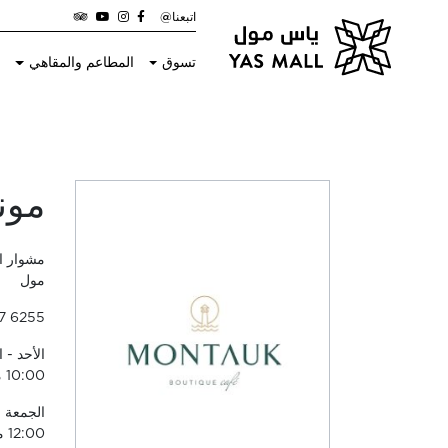
اتبعنا@
تسوق
المطاعم والمقاهي
ا
مون
مشوار ال
مول
7 6255
10:00 مساءً
12:00 منتصف الليل