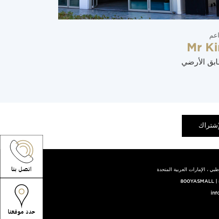
عم
مطاعم
Mr K
ياس فود 
ابق الأرضي
الطابق الأرض
إشتراك
بي ، الإمارات العربية المتحدة
800YASMALL
|
inf