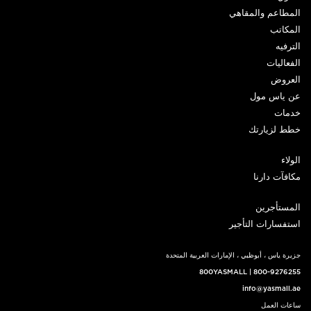
المطاعم والمقاهي
المكاتب
الترفيه
الفعاليات
العروض
عن ياس مول
خدمات
خطط لزيارتك
الولاء
مكافآت دارنا
المستأجرين
استفسارات التأجير
جزيرة ياس ، أبوظبي ، الإمارات العربية المتحدة
800YASMALL
|
800-9276255
info@yasmall.ae
ساعات العمل