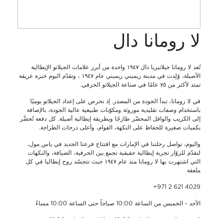
لا رومانا دال
تُعد لا رومانا جيلاتيريا دال ١٩٤٧ واحدة من أبرز علامات الجيلاتو الإيطالية
الأصيلة، وُلِدت في مدينة ريميني ريميني عام ١٩٤٧ ، وتقدّم اليوم خبرة عريقة
تمتد لأكثر من ٧٥ عامًا في صناعة الجيلاتو الحرفي.
في لا رومانا، تبدأ الجودة من المصدر. إذ نحرص على إعداد الجيلاتو يوميًا
باستخدام وصفات تقليدية موروثة ومكوّنات طبيعية عالية الجودة، بالإضافة
إلى الكريب والوافل المحضّر طازجًا وبطريقة إيطالية أصيلة. كل دفعة تُحضَّر
بكميات صغيرة للحفاظ على النكهة، القوام، وأعلى درجات الطزاجة.
واليوم، نواصل رحلتنا في الإمارات مع افتتاح فرعنا الجديد في ياس مول،
لنقدّم للزوّار تجربة إيطالية حقيقية تجمع بين الحرفية، الضيافة، والنكهات
التي اشتهرت بها لا رومانا منذ عام ١٩٤٧ حيث تتجسّد روح إيطاليا في كل
ملعقة
+971 2 621 4029
الأحد - الخميس من الساعة 10:00 صباحاً حتى الساعة 10:00 مساءً