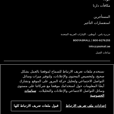
مكافآت دارنا
المستأجرين
استفسارات التأجير
جزيرة ياس ، أبوظبي ، الإمارات العربية المتحدة
800YASMALL
|
800-9276255
info@yasmall.ae
ساعات العمل
اتبعنا@
نستخدم ملفات تعريف الارتباط للسماح لموقعنا بالعمل بشكل
English
حدد موقعنا
اتصل بنا
صحيح، ولتخصيص المحتوى والإعلانات، ولتوفير ميزات وسائل
التواصل الاجتماعي ولتحليل حركة المرور على الموقع. ونشارك
أيضًا المعلومات حول استخدامك موقعنا مع شركائنا على مستوى
وسائل التواصل الاجتماعي والإعلانات والتحليلات.
سياسات
© 2026 كل الحقوق محفوظة، ياس مول v3.1
الخصوصية
سياسة الخصوصية
الشروط والأحكام
إعدادات ملف تعريف الارتباط
قبول ملفات تعريف الارتباط كلها
An ALDAR Property